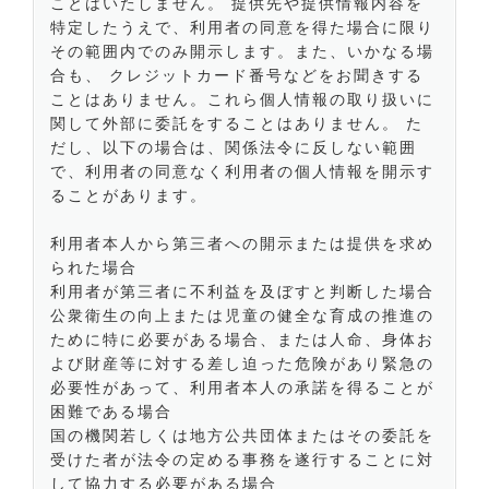
ことはいたしません。 提供先や提供情報内容を
特定したうえで、利用者の同意を得た場合に限り
その範囲内でのみ開示します。また、いかなる場
合も、 クレジットカード番号などをお聞きする
ことはありません。これら個人情報の取り扱いに
関して外部に委託をすることはありません。 た
だし、以下の場合は、関係法令に反しない範囲
で、利用者の同意なく利用者の個人情報を開示す
ることがあります。
利用者本人から第三者への開示または提供を求め
られた場合
利用者が第三者に不利益を及ぼすと判断した場合
公衆衛生の向上または児童の健全な育成の推進の
ために特に必要がある場合、または人命、身体お
よび財産等に対する差し迫った危険があり緊急の
必要性があって、利用者本人の承諾を得ることが
困難である場合
国の機関若しくは地方公共団体またはその委託を
受けた者が法令の定める事務を遂行することに対
して協力する必要がある場合